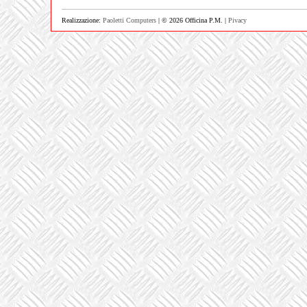
Realizzazione:
Paoletti Computers
| © 2026 Officina P.M. |
Pivacy